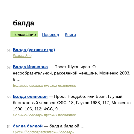
балда
Толкование
Перевод
Книги
Балда (устная игра)
— …
51
Википедия
Балда Ивановна
— Прост. Шутл. ирон. О
52
несообразительной, рассеянной женщине. Мокиенко 2003,
6 …
Большой словарь русских поговорок
Балда осиновая
— Прост. Неодобр. или Бран. Глупый,
53
бестолковый человек. СФС, 18; Глухов 1988, 117; Мокиенко
1990, 106, 112; ФСС, 9 …
Большой словарь русских поговорок
балда балдой
— балд а балд ой …
54
Русский орфографический словарь