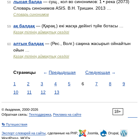
лысая балда
— сущ., кол во синонимов: 1 • река (2073)
58
Словарь синонимов ASIS. В.Н. Тришин. 2013 …
Словарь синонимов
ақ балдақ
— (Қарақ.) екі жасқа дейінгі түйе ботасы …
59
Қазақ тілінің аймақтық сөздігі
алтын балдақ
— (Рес., Волг.) сақина жасырып ойнайтын
60
ойын …
Қазақ тілінің аймақтық сөздігі
Страницы
←
Предыдущая
Следующая
→
1
2
3
4
5
6
7
8
9
10
11
12
13
© Академик, 2000-2026
18+
Обратная связь:
Техподдержка
,
Реклама на сайте
👣 Путешествия
Экспорт словарей на сайты
, сделанные на PHP,
Joomla,
Drupal,
WordPress, MODx.