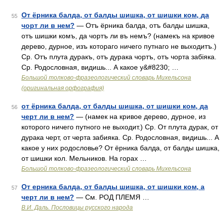
От ёрника балда, от балды шишка, от шишки ком, да
55
чорт ли в нем?
— Отъ ёрника балда, отъ балды шишка,
отъ шишки комъ, да чортъ ли въ немъ? (намекъ на кривое
дерево, дурное, изъ котораго ничего путнаго не выходитъ.)
Ср. Отъ плута дуракъ, отъ дурака чортъ, отъ чорта забіяка.
Ср. Родословная, видишь... А какое у&#8230; …
Большой толково-фразеологический словарь Михельсона
(оригинальная орфография)
от ёрника балда, от балды шишка, от шишки ком, да
56
черт ли в нем?
— (намек на кривое дерево, дурное, из
которого ничего путного не выходит.) Ср. От плута дурак, от
дурака черт, от черта забияка. Ср. Родословная, видишь... А
какое у них родословье? От ёрника балда, от балды шишка,
от шишки кол. Мельников. На горах …
Большой толково-фразеологический словарь Михельсона
От ерника балда, от балды шишка, от шишки ком, а
57
черт ли в нем?
— См. РОД ПЛЕМЯ …
В.И. Даль. Пословицы русского народа